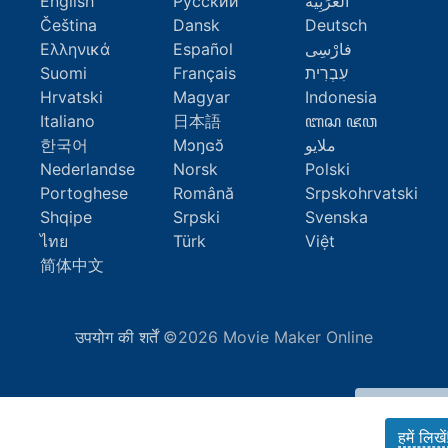
English
Русский
اَلْعَرَبِيَّةُ
Čeština
Dansk
Deutsch
Ελληνικά
Español
فارْسِى
Suomi
Français
עִבְרִית
Hrvatski
Magyar
Indonesia
Italiano
日本語
ꦧꦱ ꦗꦮ
한국어
Mɔŋɢɔ̆
ملايو
Nederlandse
Norsk
Polski
Portoghese
Română
Srpskohrvatski
Shqipe
Srpski
Svenska
ไทย
Türk
Việt
简体中文
उपयोग की शर्तें
©2026 Movie Maker Online
हमें लिखें