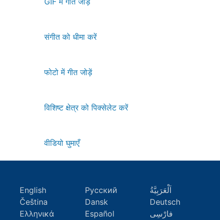
GIF में गीत जोड़ें
संगीत को धीमा करें
फोटो में गीत जोड़ें
विशिष्ट क्षेत्र को पिक्सेलेट करें
वीडियो घुमाएँ
English
Русский
اَلْعَرَبِيَّةُ
Čeština
Dansk
Deutsch
Ελληνικά
Español
فارْسِى