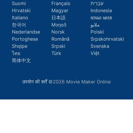
Suomi
Français
עִבְרִית
Hrvatski
Magyar
Indonesia
Italiano
日本語
ꦧꦱ ꦗꦮ
한국어
Mɔŋɢɔ̆
ملايو
Nederlandse
Norsk
Polski
Portoghese
Română
Srpskohrvatski
Shqipe
Srpski
Svenska
ไทย
Türk
Việt
简体中文
उपयोग की शर्तें
©2026 Movie Maker Online