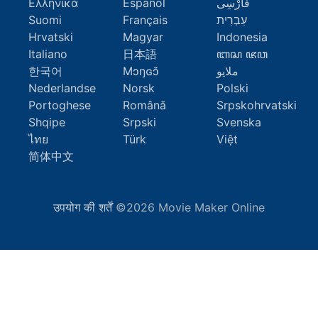
Ελληνικά
Español
فارْسِى
Suomi
Français
עִבְרִית
Hrvatski
Magyar
Indonesia
Italiano
日本語
ꦧꦱ ꦗꦮ
한국어
Mɔŋɢɔ̆
ملايو
Nederlandse
Norsk
Polski
Portoghese
Română
Srpskohrvatski
Shqipe
Srpski
Svenska
ไทย
Türk
Việt
简体中文
उपयोग की शर्तें
©2026 Movie Maker Online