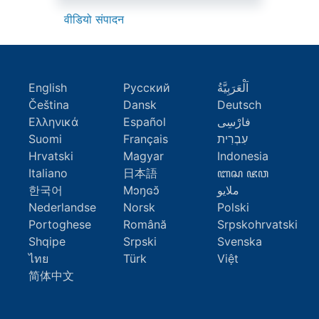
वीडियो संपादन
English
Русский
اَلْعَرَبِيَّةُ
Čeština
Dansk
Deutsch
Ελληνικά
Español
فارْسِى
Suomi
Français
עִבְרִית
Hrvatski
Magyar
Indonesia
Italiano
日本語
ꦧꦱ ꦗꦮ
한국어
Mɔŋɢɔ̆
ملايو
Nederlandse
Norsk
Polski
Portoghese
Română
Srpskohrvatski
Shqipe
Srpski
Svenska
ไทย
Türk
Việt
简体中文