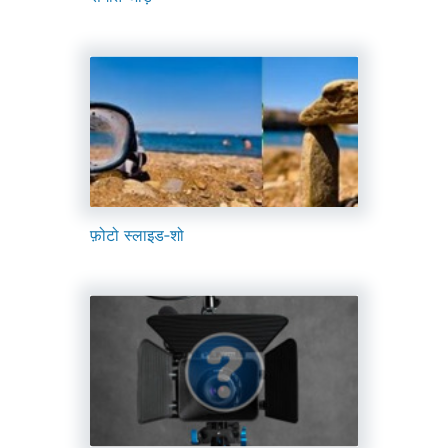
फ़ोटो स्लाइड‑शो