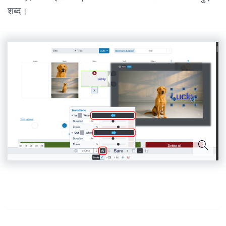
शब्द।