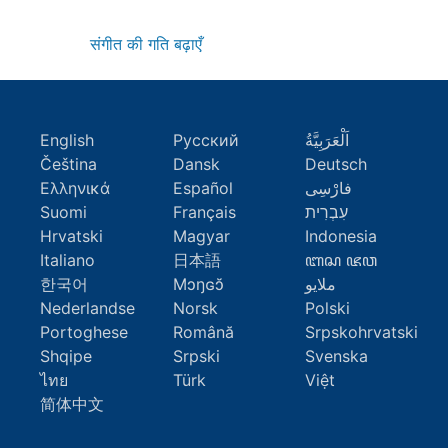
संगीत की गति बढ़ाएँ
English
Русский
اَلْعَرَبِيَّةُ
Čeština
Dansk
Deutsch
Ελληνικά
Español
فارْسِى
Suomi
Français
עִבְרִית
Hrvatski
Magyar
Indonesia
Italiano
日本語
ꦧꦱ ꦗꦮ
한국어
Mɔŋɢɔ̆
ملايو
Nederlandse
Norsk
Polski
Portoghese
Română
Srpskohrvatski
Shqipe
Srpski
Svenska
ไทย
Türk
Việt
简体中文